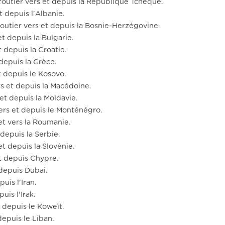
routier vers et depuis la République Tchèque.
t depuis l'Albanie.
outier vers et depuis la Bosnie-Herzégovine.
et depuis la Bulgarie.
t depuis la Croatie.
 depuis la Grèce.
t depuis le Kosovo.
rs et depuis la Macédoine.
 et depuis la Moldavie.
vers et depuis le Monténégro.
et vers la Roumanie.
 depuis la Serbie.
et depuis la Slovénie.
et depuis Chypre.
 depuis Dubai.
uis l'Iran.
uis l'Irak.
t depuis le Koweït.
depuis le Liban.