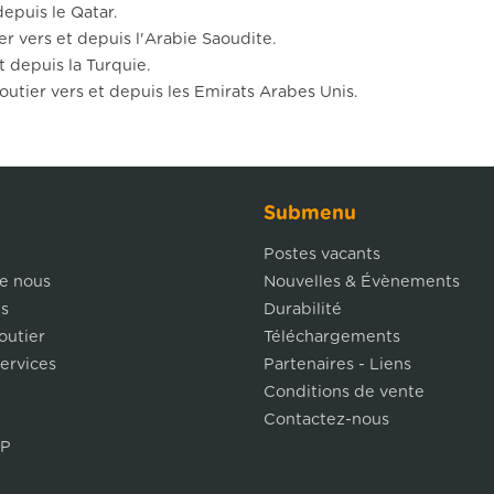
depuis le Qatar.
er vers et depuis l'Arabie Saoudite.
t depuis la Turquie.
outier vers et depuis les Emirats Arabes Unis.
Submenu
Postes vacants
e nous
Nouvelles & Évènements
ns
Durabilité
outier
Téléchargements
services
Partenaires - Liens
Conditions de vente
Contactez-nous
LP