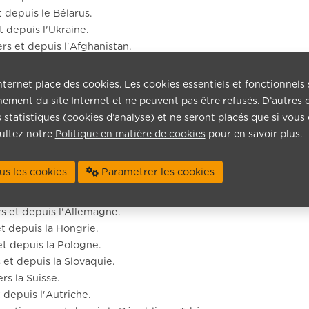
t depuis le Bélarus.
t depuis l'Ukraine.
ers et depuis l'Afghanistan.
et depuis l'Arménie.
ers et depuis l'Azerbaïdjan.
nternet place des cookies. Les cookies essentiels et fonctionnels
et depuis la Géorgie.
ement du site Internet et ne peuvent pas être refusés. D’autres 
rs et depuis le Kazakhstan.
ns statistiques (cookies d’analyse) et ne seront placés que si vous
s et depuis le Kirghizstan.
ultez notre
Politique en matière de cookies
pour en savoir plus.
 depuis la Russie.
s et depuis le Tadjikistan.
us les cookies
Parametrer les cookies
 vers et depuis le Turkménistan.
rs et depuis l'Ouzbékistan.
rs et depuis l'Allemagne.
et depuis la Hongrie.
et depuis la Pologne.
 et depuis la Slovaquie.
rs la Suisse.
t depuis l'Autriche.