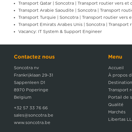
Transport Qatar | Soncotra | Transport routier vers et 
Transport Arabie Saoudite | Soncotra | Transport routi
Transport Turquie | Soncotra | Transport routier vers e
Transport Emirats Arabes Unis | Soncotra | Transport r
Vacancy: IT System & Support Engineer
Contactez nous
Menu
Soncotra nv
Accueil
Frankrijklaan 29-31
À propos d
Sappenleen D1
Destinatio
8970 Poperinge
Transport r
Belgium
Portail de 
Qualité
+32 57 33 76 66
Marchés
sales@soncotra.be
Libertas L
www.soncotra.be