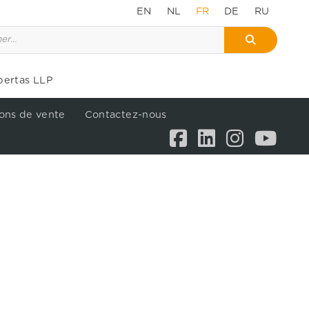
EN
NL
FR
DE
RU
bertas LLP
ons de vente
Contactez-nous