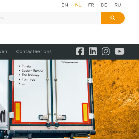
EN
NL
FR
DE
RU
den
Contacteer ons