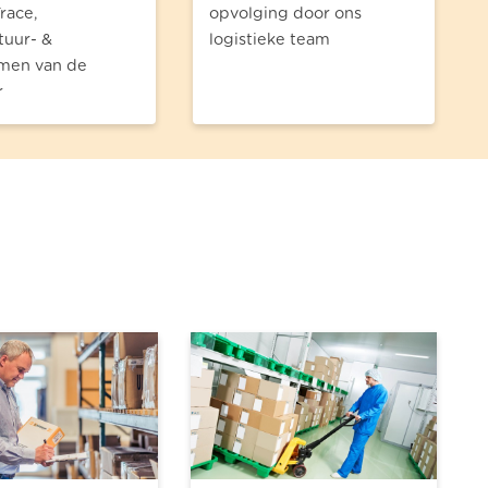
race,
opvolging door ons
uur- &
logistieke team
men van de
r