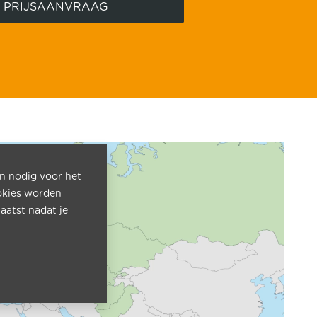
PRIJSAANVRAAG
jn nodig voor het
okies worden
aatst nadat je