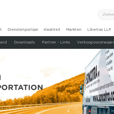
t
Dienstenportaal
Kwaliteit
Markten
Libertas LLP
eid
Downloads
Partner - Links
Verkoopsvoorwaar
N
PORTATION