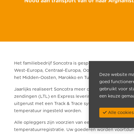
Nood aan transport van of naar Afghanis
Het familiebedrijf Soncotra is gespecialiseerd in goede
West-Europa, Centraal-Europa, Oost-Europa, Rusland, 
Deze website maa
het Midden-Oosten
, Marokko en Tunesië.
goed functioner
Jaarlijks realiseert Soncotra meer dan 15.000 Full Truc
gebruikt voor st
zendingen (LTL) en Express leveringen naar deze best
een keuze gemaa
uitgerust met een
Track & Trace systeem, dubbele laadv
temperatuur ingesteld worden.
Alle cook
Alle opleggers zijn voorzien van een GPS- en GPRS-sy
temperatuurregistratie. Uw goederen worden voortdur