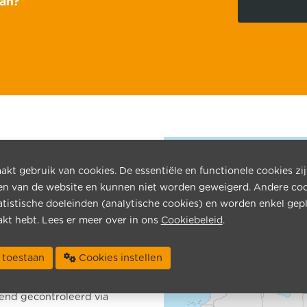
tan?
rentransport van en naar
het GOS, de Balkanlanden en
kt gebruik van cookies. De essentiële en functionele cookies zi
en van de website en kunnen niet worden geweigerd. Andere co
k Loads (FTL), Groupage
atistische doeleinden (analytische cookies) en worden enkel gepl
emmingen. Onze vloot is
kt hebt. Lees er meer over in ons
Cookiebeleid
.
loeren en kan bi-
ies toestaan
Cookies instellen
steem met
end gecontroleerd via