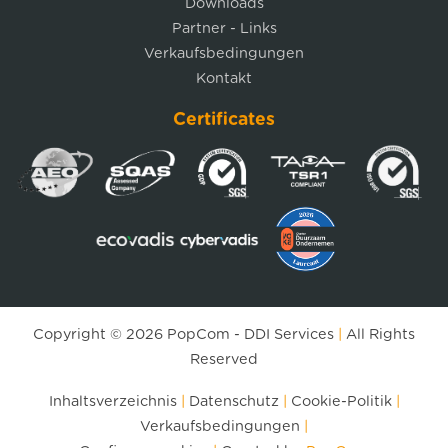
Downloads
Partner - Links
Verkaufsbedingungen
Kontakt
Certificates
Copyright © 2026
PopCom
-
DDI Services
|
All Rights
Reserved
Inhaltsverzeichnis
|
Datenschutz
|
Cookie-Politik
|
Verkaufsbedingungen
|