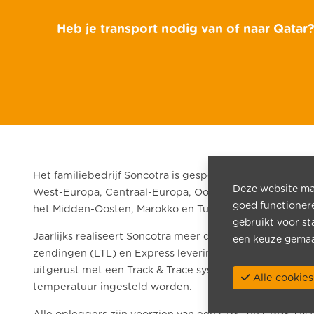
Heb je transport nodig van of naar Qatar
Het familiebedrijf Soncotra is gespecialiseerd in goede
Deze website maa
West-Europa, Centraal-Europa, Oost-Europa, Rusland, 
goed functioner
het Midden-Oosten
, Marokko en Tunesië.
gebruikt voor st
Jaarlijks realiseert Soncotra meer dan 15.000 Full Truc
een keuze gemaa
zendingen (LTL) en Express leveringen naar deze best
uitgerust met een
Track & Trace systeem, dubbele laadv
Alle cook
temperatuur ingesteld worden.