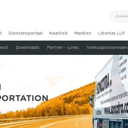
t
Dienstenportaal
Kwaliteit
Markten
Libertas LLP
eid
Downloads
Partner - Links
Verkoopsvoorwaar
N
PORTATION