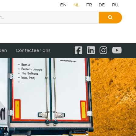
EN
NL
FR
DE
RU
den
Contacteer ons