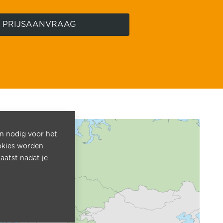
PRIJSAANVRAAG
jn nodig voor het
okies worden
aatst nadat je