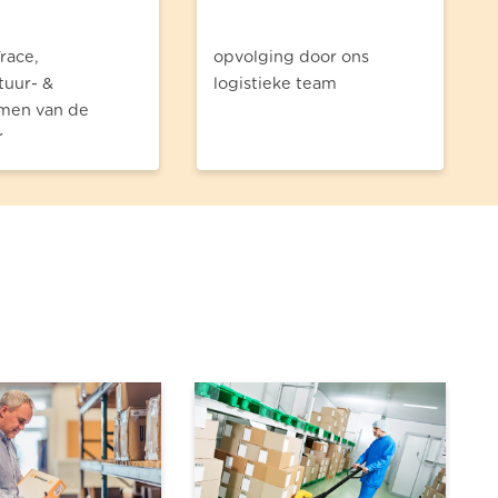
race,
opvolging door ons
uur- &
logistieke team
men van de
r