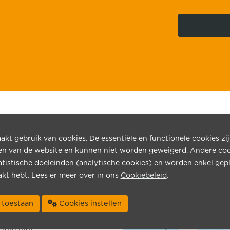
?
rentransport van en naar
kt gebruik van cookies. De essentiële en functionele cookies zi
het GOS, de Balkanlanden en
en van de website en kunnen niet worden geweigerd. Andere co
atistische doeleinden (analytische cookies) en worden enkel gepl
k Loads (FTL), Groupage
kt hebt. Lees er meer over in ons
Cookiebeleid
.
emmingen. Onze vloot is
loeren en kan bi-
ies toestaan
Cookies instellen