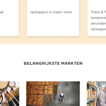
aar
opleggers in eigen vloot
Track & T
temperat
deuralar
oplegge
BELANGRIJKSTE MARKTEN